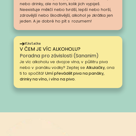
nebo drinky, ale na tom, kolik jich vypiješ.
Neexistuje měkčí nebo tvrdší, lepší nebo horší,
zdravější nebo škodlivější, alkohol je zkrátka jen
jeden. A je dobré ho pít s rozumem!
Alkulačka
V ČEM JE VÍC ALKOHOLU?
Poradna pro závislosti (Sananim)
Je víc alkoholu ve dvojce vína, v půllitru piva
nebo v panáku vodky? Zeptej se
Alkulačky
, ona
ti to spočítá!
Umí převádět piva na panáky,
drinky na víno, i víno na pivo.