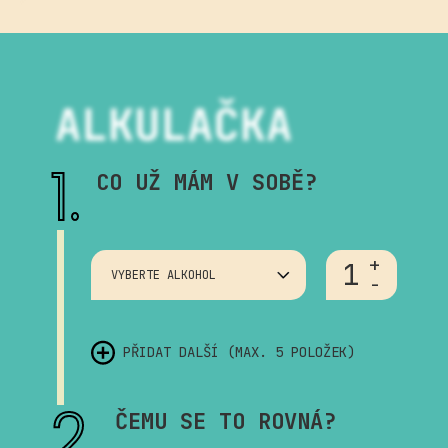
1.
CO UŽ MÁM V SOBĚ?
+
1
VYBERTE ALKOHOL
-
PŘIDAT DALŠÍ (MAX. 5 POLOŽEK)
2.
ČEMU SE TO ROVNÁ?