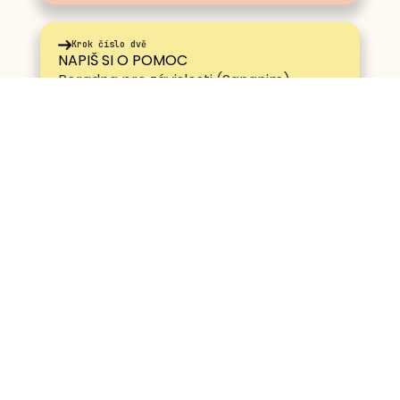
Krok číslo dvě
NAPIŠ SI O POMOC
Poradna pro závislosti (Sananim)
Prostřednictvím Poradny pro závislosti můžete
zadat anonymně jakýkoli dotaz týkající se i
alkoholové problematiky.
PORADNA
O alkoholu
Pobavmeseoalkoholu.cz
Alkulačka