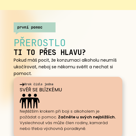
PŘEROSTLO
TI TO PŘES HLAVU?
Pokud máš pocit, že konzumaci alkoholu neumíš
ukočírovat, neboj se někomu svěřit a nechat si
pomoct.
Krok číslo jedna
SVĚŘ SE BLÍZKÉMU
Nejtěžším krokem při boji s alkoholem je
požádat o pomoc.
Začněte u svých nejbližších.
Vyslechnout vás může člen rodiny, kamarád
nebo třeba výchovná poradkyně.