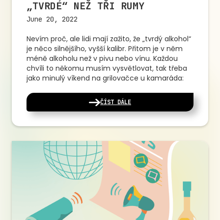
„TVRDÉ“ NEŽ TŘI RUMY
June 20, 2022
Nevím proč, ale lidi mají zažito, že „tvrdý alkohol“
je něco silnějšího, vyšší kalibr. Přitom je v něm
méně alkoholu než v pivu nebo vínu. Každou
chvíli to někomu musím vysvětlovat, tak třeba
jako minulý víkend na grilovačce u kamaráda:
ČÍST DÁLE