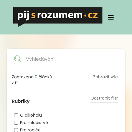
Zobrazeno
0
článků
Zobrazit vše
z
0
.
Odstranit filtr
Rubriky
O alkoholu
Pro mladistvé
Pro rodiče