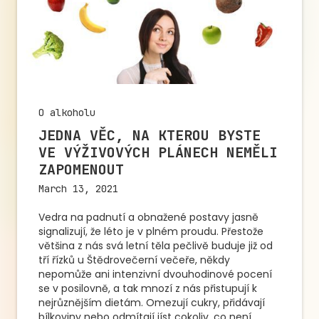
O alkoholu
JEDNA VĚC, NA KTEROU BYSTE
VE VÝŽIVOVÝCH PLÁNECH NEMĚLI
ZAPOMENOUT
March 13, 2021
Vedra na padnutí a obnažené postavy jasně
signalizují, že léto je v plném proudu. Přestože
většina z nás svá letní těla pečlivě buduje již od
tří řízků u Štědrovečerní večeře, někdy
nepomůže ani intenzivní dvouhodinové pocení
se v posilovně, a tak mnozí z nás přistupují k
nejrůznějším dietám. Omezují cukry, přidávají
bílkoviny nebo odmítají jíst cokoliv, co není