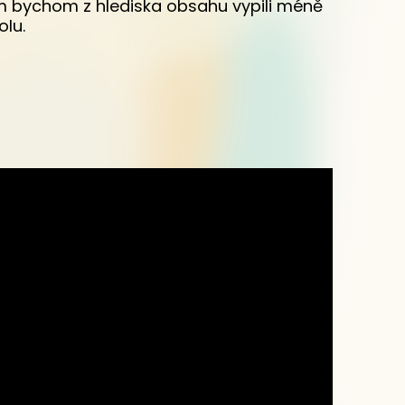
m bychom z hlediska obsahu vypili méně
olu.