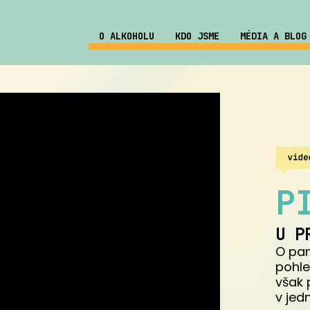
O ALKOHOLU
KDO JSME
MÉDIA A BLOG
P
U P
O pan
pohle
však 
v jedn