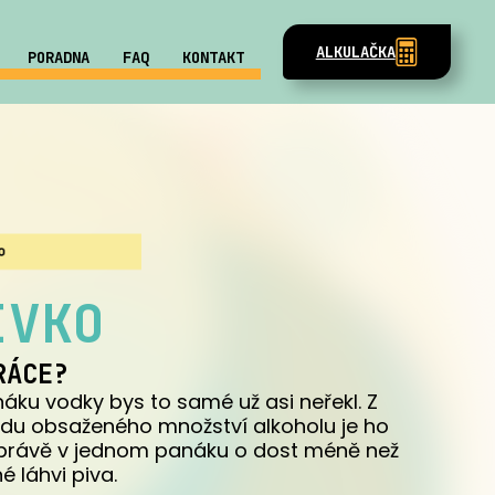
ALKULAČKA
PORADNA
FAQ
KONTAKT
IVKO
RÁCE?
áku vodky bys to samé už asi neřekl. Z
du obsaženého množství alkoholu je ho
právě v jednom panáku o dost méně než
é láhvi piva.