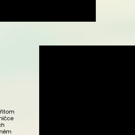
přitom
ničce
ch
ženém