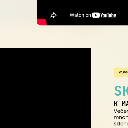
S
K M
Večer
mnohd
sklen