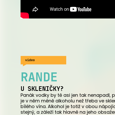
RANDE
U SKLENIČKY?
Panák vodky by tě asi jen tak nenapadl, 
je v něm méně alkoholu než třeba ve skle
bílého vína. Alkohol je totiž v obou nápojí
stejný, a záleží tak hlavně na jeho obsa