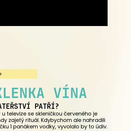
KLENKA VÍNA
ATEŘSTVÍ PATŘÍ?
 u televize se skleničkou červeného je
y zajetý rituál. Kdybychom ale nahradili
ičku 1 panákem vodky, vyvolalo by to údiv.