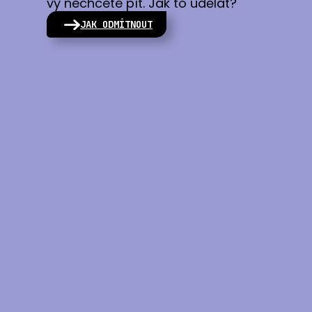
vy nechcete pít. Jak to udělat?
JAK ODMÍTNOUT