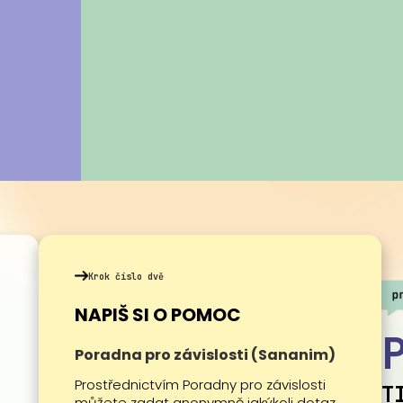
Krok číslo dvě
NAPIŠ SI O POMOC
Poradna pro závislosti (Sananim)
Prostřednictvím Poradny pro závislosti
T
můžete zadat anonymně jakýkoli dotaz