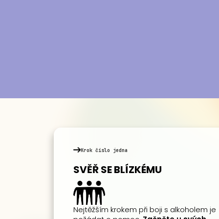
Krok číslo jedna
SVĚŘ SE BLÍZKÉMU
Nejtěžším krokem při boji s alkoholem je