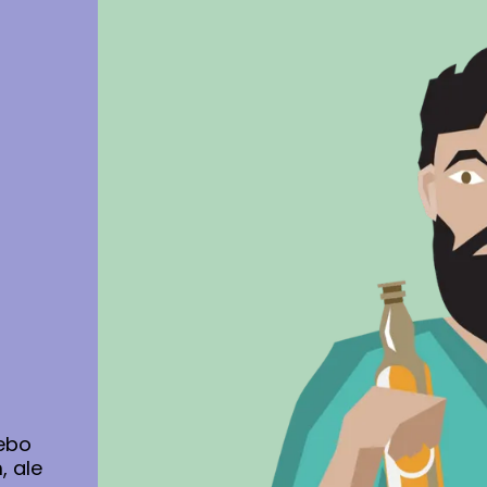
nebo
, ale