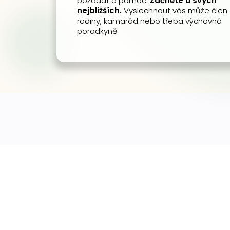
požádat o pomoc.
Začněte u svých
nejbližších.
Vyslechnout vás může člen
rodiny, kamarád nebo třeba výchovná
poradkyně.