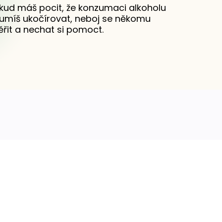
kud máš pocit, že konzumaci alkoholu
umíš ukočírovat, neboj se někomu
ěřit a nechat si pomoct.